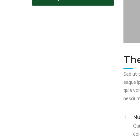
Th
Sed ut 
eaque i
quia vo
nesciun
Nu
Qui
dol