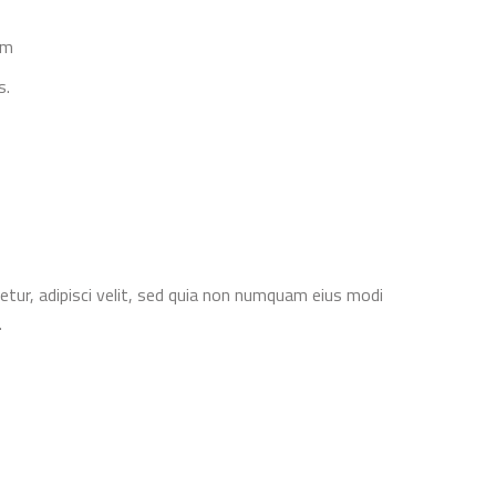
um
s.
tur, adipisci velit, sed quia non numquam eius modi
.