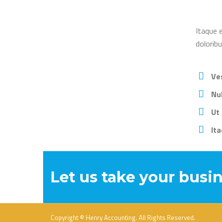
Itaque 
doloribu
Ves
Nu
Ut
Ita
Let us take your busin
Copyright © Henry Accounting. All Rights Reserved.