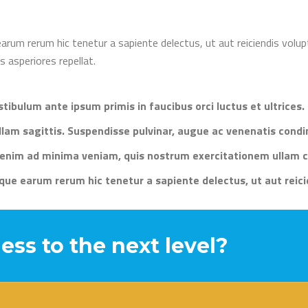
earum rerum hic tenetur a sapiente delectus, ut aut reiciendis volu
s asperiores repellat.
tibulum ante ipsum primis in faucibus orci luctus et ultrices.
llam sagittis. Suspendisse pulvinar, augue ac venenatis con
 enim ad minima veniam, quis nostrum exercitationem ullam c
que earum rerum hic tenetur a sapiente delectus, ut aut reici
ess to the next level?