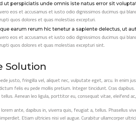
d ut perspiciatis unde omnis iste natus error sit volupt
vero eos et accusamus et iusto odio dignissimos ducimus qui bland
rupti quos dolores et quas molestias excepturi.
aque earum rerum hic tenetur a sapiente delectus, ut aut 
vero eos et accusamus et iusto odio dignissimos ducimus qui bland
rupti quos dolores et quas molestias excepturi sint.
 Solution
de justo, fringilla vel, aliquet nec, vulputate eget, arcu. In enim ju
dictum felis eu pede mollis pretium. Integer tincidunt. Cras dapib
 tellus. Aenean leo ligula, porttitor eu, consequat vitae, eleifend ac
lorem ante, dapibus in, viverra quis, feugiat a, tellus. Phasellus vi
mperdiet. Etiam ultricies nisi vel augue. Curabitur ullamcorper ultri