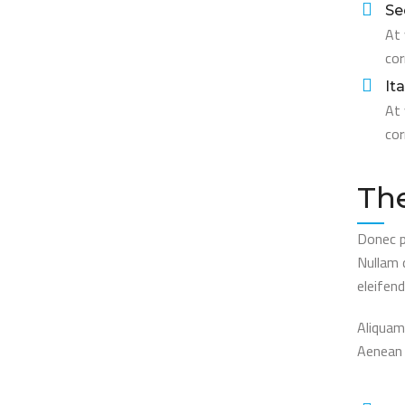
Se
At 
cor
It
At 
cor
The
Donec pe
Nullam 
eleifend
Aliquam 
Aenean i