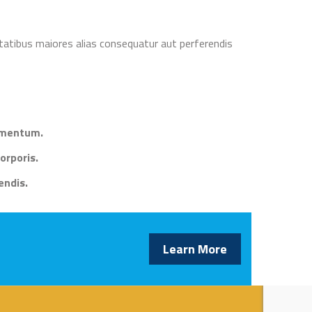
ptatibus maiores alias consequatur aut perferendis
dimentum.
orporis.
endis.
Learn More