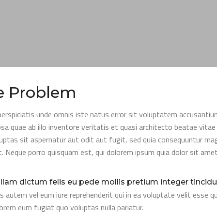
e Problem
perspiciatis unde omnis iste natus error sit voluptatem accusant
psa quae ab illo inventore veritatis et quasi architecto beatae vit
luptas sit aspernatur aut odit aut fugit, sed quia consequuntur ma
t. Neque porro quisquam est, qui dolorem ipsum quia dolor sit amet
llam dictum felis eu pede mollis pretium integer tincidu
s autem vel eum iure reprehenderit qui in ea voluptate velit esse qu
orem eum fugiat quo voluptas nulla pariatur.