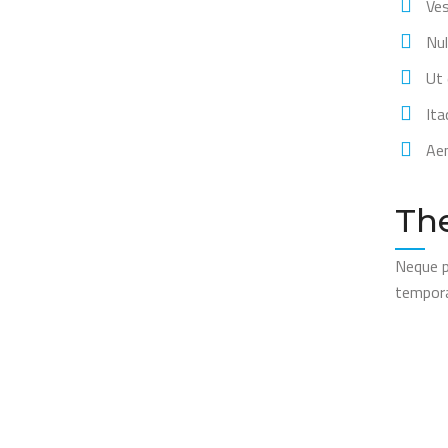
Ves
Nul
Ut 
Ita
Aen
The
Neque p
tempora