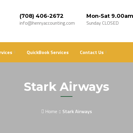
(708) 406-2672
Mon-Sat 9.00am
info@henryaccounting.com
Sunday CLOSED
rvices
QuickBook Services
Contact Us
Stark Airways
Home
Stark Airways