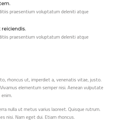
atem.
itiis praesentium voluptatum deleniti atque
reiciendis.
itiis praesentium voluptatum deleniti atque
sto, rhoncus ut, imperdiet a, venenatis vitae, justo.
us. Vivamus elementum semper nisi. Aenean vulputate
, enim.
verra nulla ut metus varius laoreet. Quisque rutrum.
cies nisi. Nam eget dui. Etiam rhoncus.