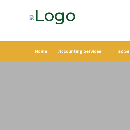
Skip
to
content
Home
Accounting Services
Tax Se