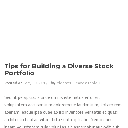
Tips for Building a Diverse Stock
Portfolio
Posted on:
May 30, 2017
by:
elciano1
Leave a reply
Sed ut perspiciatis unde omnis iste natus error sit
voluptatem accusantium doloremque laudantium, totam rem
aperiam, eaque ipsa quae ab illo inventore veritatis et quasi
architecto beatae vitae dicta sunt explicabo. Nemo enim
ipsam voluptatem quia voluptas sit aspernatur aut odit aut