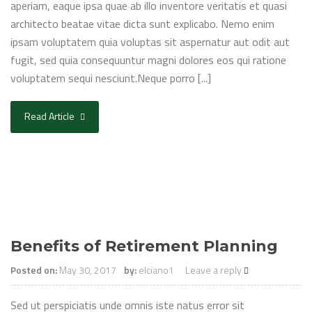
aperiam, eaque ipsa quae ab illo inventore veritatis et quasi
architecto beatae vitae dicta sunt explicabo. Nemo enim
ipsam voluptatem quia voluptas sit aspernatur aut odit aut
fugit, sed quia consequuntur magni dolores eos qui ratione
voluptatem sequi nesciunt.Neque porro [...]
Read Article
Benefits of Retirement Planning
Posted on:
May 30, 2017
by:
elciano1
Leave a reply
Sed ut perspiciatis unde omnis iste natus error sit