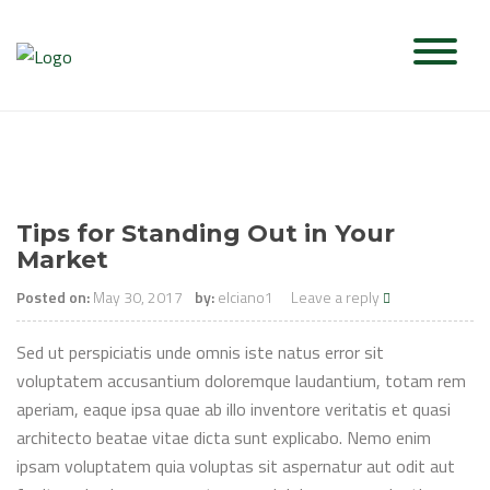
Skip
to
content
Tips for Standing Out in Your
Market
Posted on:
May 30, 2017
by:
elciano1
Leave a reply
Sed ut perspiciatis unde omnis iste natus error sit
voluptatem accusantium doloremque laudantium, totam rem
aperiam, eaque ipsa quae ab illo inventore veritatis et quasi
architecto beatae vitae dicta sunt explicabo. Nemo enim
ipsam voluptatem quia voluptas sit aspernatur aut odit aut