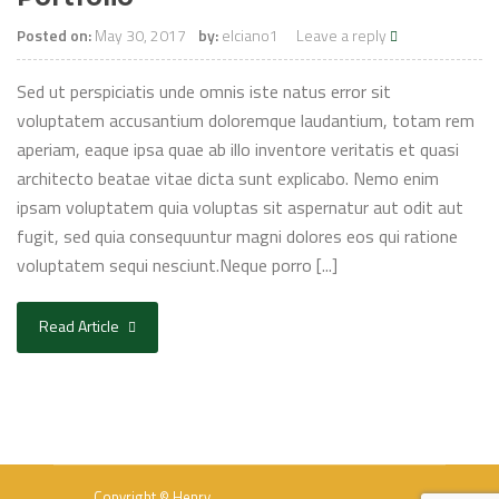
Posted on:
May 30, 2017
by:
elciano1
Leave a reply
Sed ut perspiciatis unde omnis iste natus error sit
voluptatem accusantium doloremque laudantium, totam rem
aperiam, eaque ipsa quae ab illo inventore veritatis et quasi
architecto beatae vitae dicta sunt explicabo. Nemo enim
ipsam voluptatem quia voluptas sit aspernatur aut odit aut
fugit, sed quia consequuntur magni dolores eos qui ratione
voluptatem sequi nesciunt.Neque porro [...]
Read Article
Copyright © Henry